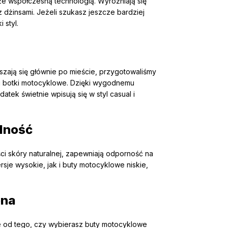
ze współczesną technologią. Wyróżniają się
z dżinsami. Jeżeli szukasz jeszcze bardziej
 styl.
szają się głównie po mieście, przygotowaliśmy
 i botki motocyklowe. Dzięki wygodnemu
ek świetnie wpisują się w styl casual i
dność
ci skóry naturalnej, zapewniają odporność na
sje wysokie, jak i buty motocyklowe niskie,
ona
e od tego, czy wybierasz buty motocyklowe