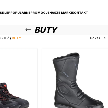
SKLEP
POPULARNE
PROMOCJE
NASZE MARKI
KONTAKT
BUTY
DZIEŻ
/
BUTY
Pokaż
9