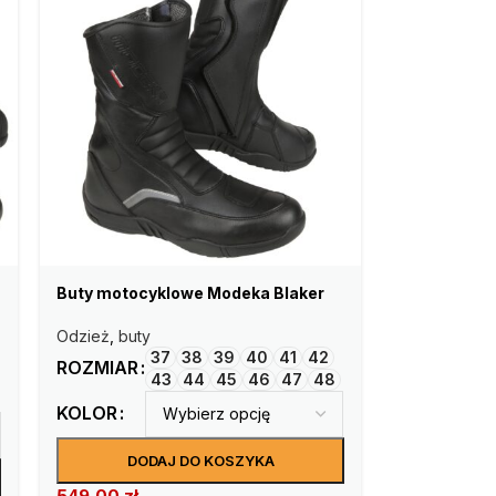
Buty motocyklowe Modeka Blaker
Odzież
,
buty
37
38
39
40
41
42
ROZMIAR
43
44
45
46
47
48
KOLOR
DODAJ DO KOSZYKA
549,00
zł