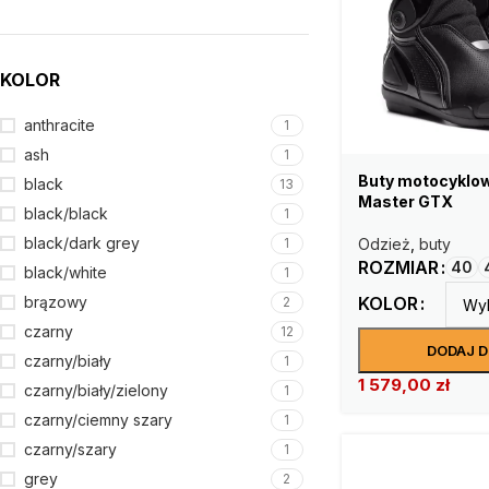
KOLOR
anthracite
1
ash
1
Buty motocyklow
black
13
Master GTX
black/black
1
black/dark grey
1
Odzież
,
buty
ROZMIAR
40
black/white
1
brązowy
KOLOR
2
czarny
12
DODAJ 
czarny/biały
1
1 579,00
zł
czarny/biały/zielony
1
czarny/ciemny szary
1
czarny/szary
1
grey
2