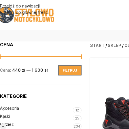
Przejdź do nawigacji
Przejdź do głównej treści
CENA
START
/
SKLEP
/
O
Cena:
440 zł
—
1 600 zł
FILTRUJ
KATEGORIE
Akcesoria
12
Kaski
25
Odzież
234