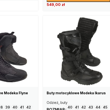
549,00
zł
we Modeka Flyne
Buty motocyklowe Modeka Ikarus
Odzież
,
buty
38
39
40
41
42
40
41
42
43
44
45
ROZMIAR