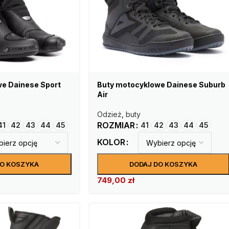
e Dainese Sport
Buty motocyklowe Dainese Suburb
Air
Odzież
,
buty
ROZMIAR
41
42
43
44
45
41
42
43
44
45
KOLOR
DO KOSZYKA
DODAJ DO KOSZYKA
749,00
zł