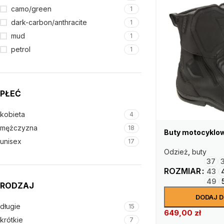
camo/green
1
dark-carbon/anthracite
1
mud
1
petrol
1
PŁEĆ
kobieta
4
mężczyzna
18
Buty motocyklo
unisex
17
Odzież
,
buty
37
ROZMIAR
43
49
RODZAJ
DODAJ 
długie
15
649,00
zł
krótkie
7