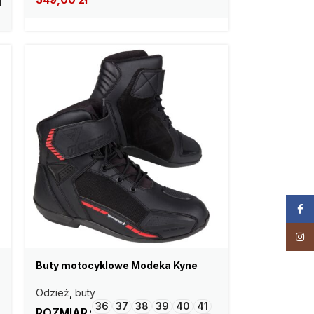
Face
Insta
Buty motocyklowe Modeka Kyne
Odzież
,
buty
36
37
38
39
40
41
ROZMIAR