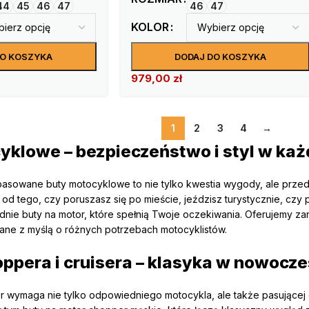
44
45
46
47
46
47
KOLOR
DO KOSZYKA
DODAJ DO KOSZYKA
979,00
zł
1
2
3
4
→
yklowe – bezpieczeństwo i styl w każd
pasowane buty motocyklowe to nie tylko kwestia wygody, ale prze
od tego, czy poruszasz się po mieście, jeździsz turystycznie, czy p
nie buty na motor, które spełnią Twoje oczekiwania. Oferujemy za
ane z myślą o różnych potrzebach motocyklistów.
oppera i cruisera – klasyka w nowoc
ser wymaga nie tylko odpowiedniego motocykla, ale także pasującej 