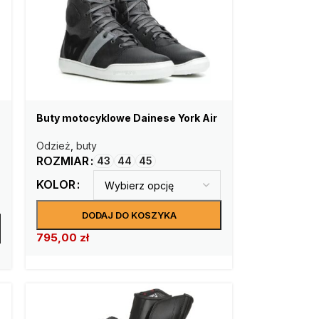
Buty motocyklowe Dainese York Air
Odzież
,
buty
ROZMIAR
43
44
45
KOLOR
DODAJ DO KOSZYKA
795,00
zł