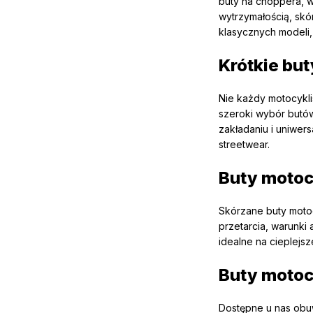
buty na choppera, w
wytrzymałością, skór
klasycznych modeli, 
Krótkie bu
Nie każdy motocykli
szeroki wybór butó
zakładaniu i uniwer
streetwear.
Buty motoc
Skórzane buty motoc
przetarcia, warunki
idealne na cieplejs
Buty motoc
Dostępne u nas obu