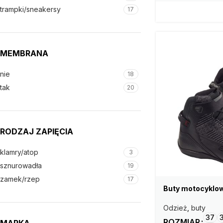
trampki/sneakersy
17
MEMBRANA
nie
18
tak
20
RODZAJ ZAPIĘCIA
klamry/atop
3
sznurowadła
19
zamek/rzep
17
Buty motocyklo
Odzież
,
buty
37
ROZMIAR