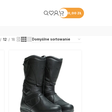
0,00
ZŁ
12
18