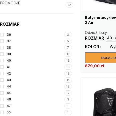
PROMOCJE
12
Buty motocyklow
2 Air
ROZMIAR
Odzież
,
buty
36
2
ROZMIAR
40
37
5
KOLOR
38
7
39
8
DODAJ 
40
13
879,00
zł
41
18
42
18
43
15
44
18
45
17
46
3
47
1
50
1