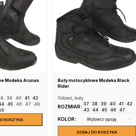
we Modeka Arunas
Buty motocyklowe Modeka Black
Rider
38
39
40
41
42
Odzież
,
buty
37
38
39
40
41
42
44
45
46
47
48
ROZMIAR
43
44
45
46
47
50
KOLOR
DO KOSZYKA
DODAJ DO KOSZYKA