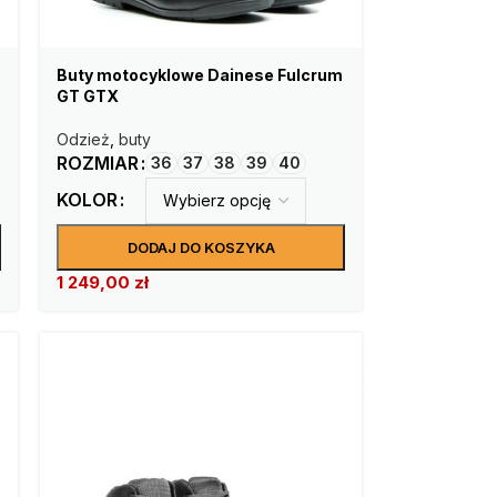
Buty motocyklowe Dainese Fulcrum
GT GTX
Odzież
,
buty
ROZMIAR
36
37
38
39
40
KOLOR
DODAJ DO KOSZYKA
1 249,00
zł