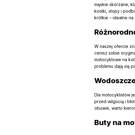
męskie skórzane, k
kostki, stopy i pod
krótkie – idealne na
Różnorodno
W naszej ofercie zn
cenisz sobie orygin
motocyklowe na kotu
problemu dają się p
Wodoszczel
Dla motocyklistów 
przed wilgocią i bł
obuwie, warto kiero
Buty na mo