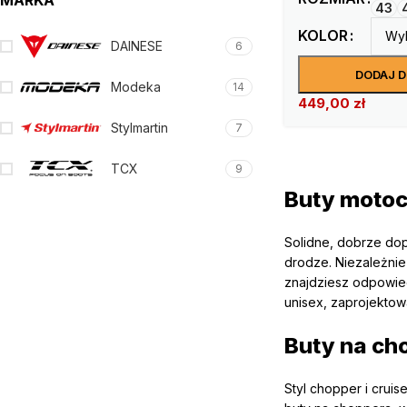
MARKA
43
KOLOR
DAINESE
6
DODAJ 
Modeka
14
449,00
zł
Stylmartin
7
TCX
9
Buty motoc
Solidne, dobrze do
drodze. Niezależnie 
znajdziesz odpowied
unisex, zaprojektow
Buty na ch
Styl chopper i crui