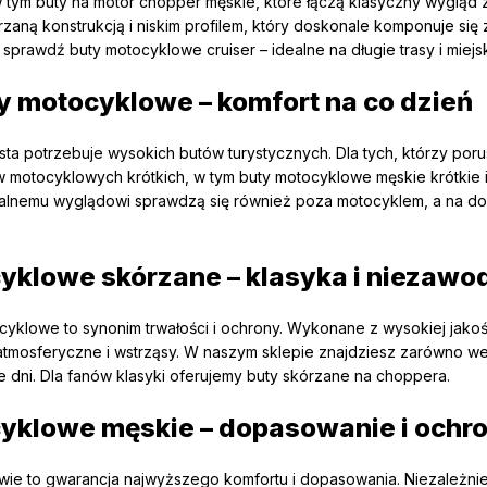
 tym buty na motor chopper męskie, które łączą klasyczny wygląd 
zaną konstrukcją i niskim profilem, który doskonale komponuje się 
sprawdź buty motocyklowe cruiser – idealne na długie trasy i miejski
ty motocyklowe – komfort na co dzień
sta potrzebuje wysokich butów turystycznych. Dla tych, którzy poru
w motocyklowych krótkich, w tym buty motocyklowe męskie krótkie
salnemu wyglądowi sprawdzą się również poza motocyklem, a na dodat
yklowe skórzane – klasyka i niezawo
yklowe to synonim trwałości i ochrony. Wykonane z wysokiej jakoś
 atmosferyczne i wstrząsy. W naszym sklepie znajdziesz zarówno wer
ze dni. Dla fanów klasyki oferujemy buty skórzane na choppera.
yklowe męskie – dopasowanie i ochr
wie to gwarancja najwyższego komfortu i dopasowania. Niezależni