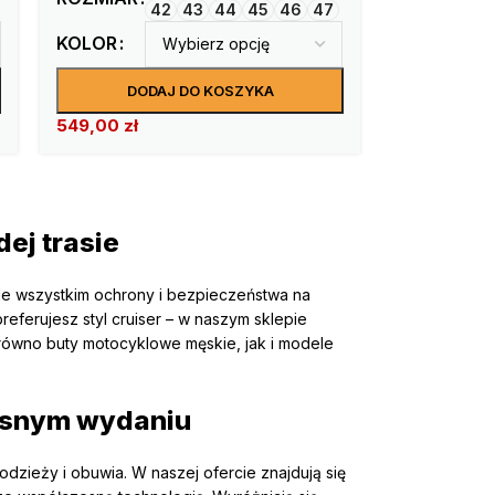
42
43
44
45
46
47
KOLOR
DODAJ DO KOSZYKA
549,00
zł
ej trasie
de wszystkim ochrony i bezpieczeństwa na
referujesz styl cruiser – w naszym sklepie
równo buty motocyklowe męskie, jak i modele
zesnym wydaniu
odzieży i obuwia. W naszej ofercie znajdują się