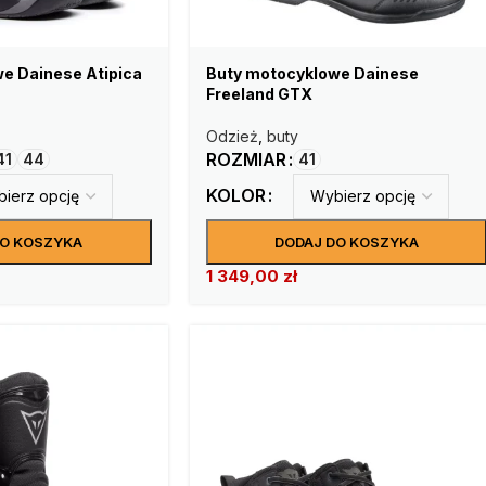
e Dainese Atipica
Buty motocyklowe Dainese
Freeland GTX
Odzież
,
buty
ROZMIAR
41
44
41
KOLOR
DO KOSZYKA
DODAJ DO KOSZYKA
1 349,00
zł