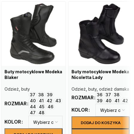
Buty motocyklowe Modeka
Buty motocyklowe Modeka
Blaker
Nicoletta Lady
Odzież
,
buty
Odzież
,
buty
,
odzież damska
37
38
39
36
37
38
ROZMIAR
40
41
42
43
39
40
41
42
ROZMIAR
44
45
46
KOLOR
47
48
KOLOR
DODAJ DO KOSZYKA