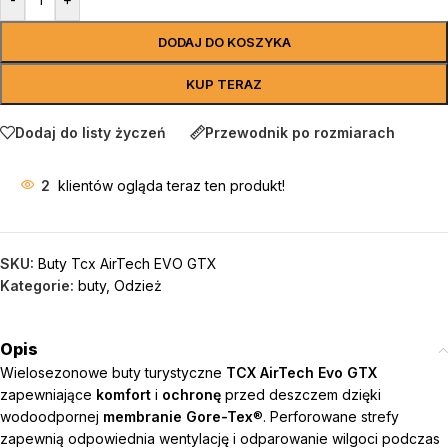
DODAJ DO KOSZYKA
KUP TERAZ
Dodaj do listy życzeń
Przewodnik po rozmiarach
2
klientów ogląda teraz ten produkt!
SKU:
Buty Tcx AirTech EVO GTX
Kategorie:
buty
,
Odzież
Opis
Wielosezonowe buty turystyczne
TCX AirTech Evo GTX
zapewniające
komfort
i
ochronę
przed deszczem dzięki
wodoodpornej
membranie Gore-Tex
®. Perforowane strefy
zapewnią odpowiednia wentylację i odparowanie wilgoci podczas