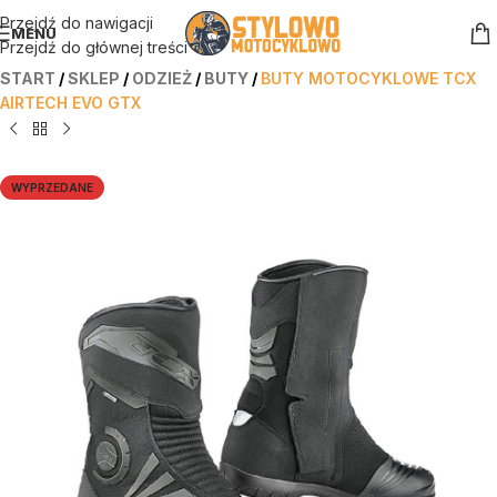
Przejdź do nawigacji
MENU
Przejdź do głównej treści
START
/
SKLEP
/
ODZIEŻ
/
BUTY
/
BUTY MOTOCYKLOWE TCX
AIRTECH EVO GTX
WYPRZEDANE