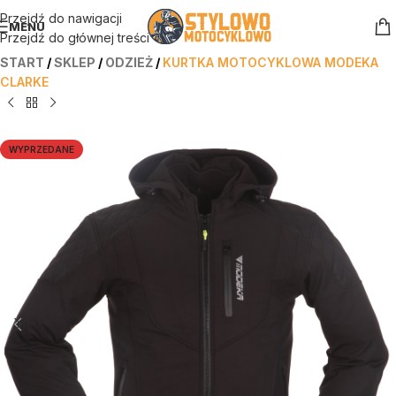
Przejdź do nawigacji
MENU
Przejdź do głównej treści
START
/
SKLEP
/
ODZIEŻ
/
KURTKA MOTOCYKLOWA MODEKA
CLARKE
WYPRZEDANE