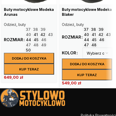
Buty motocyklowe Modeka
Buty motocyklowe Modeka
Arunas
Blaker
Odzież
,
buty
Odzież
,
buty
37
38
39
37
38
39
40
41
42
43
40
41
42
43
ROZMIAR
ROZMIAR
44
45
46
44
45
46
47
48
49
47
48
50
KOLOR
DODAJ DO KOSZYKA
DODAJ DO KOSZYKA
KUP TERAZ
KUP TERAZ
649,00
zł
549,00
zł
Polityka Prywatności