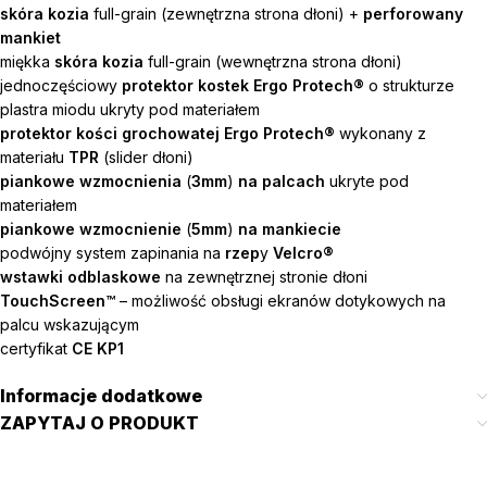
skóra kozia
full-grain (zewnętrzna strona dłoni) +
perforowany
mankiet
miękka
skóra kozia
full-grain (wewnętrzna strona dłoni)
jednoczęściowy
protektor kostek Ergo Protech®
o strukturze
plastra miodu ukryty pod materiałem
protektor kości grochowatej Ergo Protech®
wykonany z
materiału
TPR
(slider dłoni)
piankowe wzmocnienia
(
3mm
)
na palcach
ukryte pod
materiałem
piankowe wzmocnienie
(
5mm
)
na mankiecie
podwójny system zapinania na
rzep
y
Velcro®
wstawki odblaskowe
na zewnętrznej stronie dłoni
TouchScreen™
– możliwość obsługi ekranów dotykowych na
palcu wskazującym
certyfikat
CE KP1
Informacje dodatkowe
ZAPYTAJ O PRODUKT