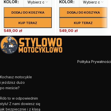
KOLOR
KOLOR
DODAJ DO KOSZYKA
DODAJ DO KOSZYKA
KUP TERAZ
KUP TERAZ
549,00
zł
549,00
zł
Polityka Prywatności
Kochasz motocykle
i jeździsz dużo
po mieście?
Rób to w odpowiednim
stylu! Z nami dowiesz się
jak bezpiecznie i z klasą