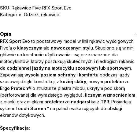
SKU:
Rękawice Five RFX Sport Evo
Kategorie:
Odzież
,
rękawice
Opis
RFX Sport Evo
to podstawowy model w linii rękawic wyścigowych
Five’a o
klasyczny
m ale
nowoczesny
m
styl
u. Skupiono się w nim
głównie na komforcie użytkowania – są przeznaczone dla
motocyklistów, którzy poszukują skutecznych i niedrogich rękawic
do codziennej jazdy na motocyklu szosowym lub sportowym
.
Zapewniają
wysoki poziom ochrony
i
komfortu
podczas jazdy
szosowej dzięki konstrukcji z
koziej skóry
, nowym
protektor
ze
Ergo Protech®
o strukturze plastra miodu, ukrytym pod skórą
(perforowanej dla wyrazistego wyglądu),
licznym wzmocnieniom
z pianki oraz miękkim
protektor
ze
nadgarstka
z
TPR
. Posiadają
system
Touch Screen™
na palach wskazujących do obsługi
ekranów dotykowych.
Specyfikacja: