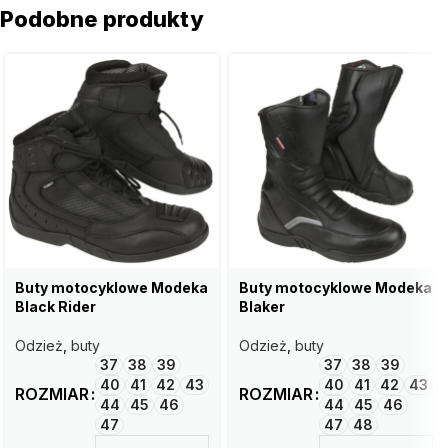
Podobne produkty
Buty motocyklowe Modeka
Buty motocyklowe Modeka
Black Rider
Blaker
Odzież
,
buty
Odzież
,
buty
37
38
39
37
38
39
40
41
42
43
40
41
42
43
ROZMIAR
ROZMIAR
44
45
46
44
45
46
47
47
48