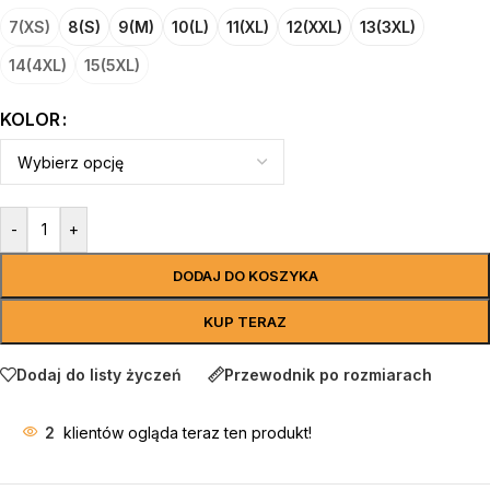
7(XS)
8(S)
9(M)
10(L)
11(XL)
12(XXL)
13(3XL)
14(4XL)
15(5XL)
KOLOR
-
+
DODAJ DO KOSZYKA
KUP TERAZ
Dodaj do listy życzeń
Przewodnik po rozmiarach
2
klientów ogląda teraz ten produkt!