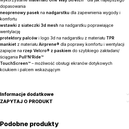
dopasowania
neoprenowy pasek
na
nadgarstku
dla zapewnienia wygody i
komfortu
wstawki z siateczki 3d mesh
na nadgarstku poprawiające
wentylację
protektory palców
i logo 3d na nadgarstku z materiału
TPR
mankiet
z materiału
Airprene®
dla poprawy komfortu i wentylacji
zapięcie na
rzep Velcro® z paskiem
do szybkiego zakładani/
ściągania
Pull’N’Ride™
TouchScreen™
– możliwość obsługi ekranów dotykowych
kciukiem i palcem wskazującym
Informacje dodatkowe
ZAPYTAJ O PRODUKT
Podobne produkty