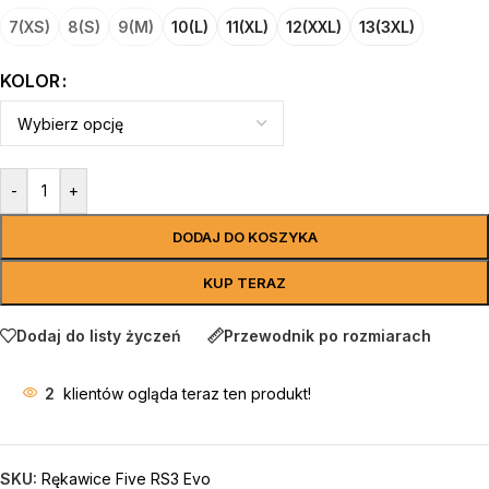
7(XS)
8(S)
9(M)
10(L)
11(XL)
12(XXL)
13(3XL)
KOLOR
-
+
DODAJ DO KOSZYKA
KUP TERAZ
Dodaj do listy życzeń
Przewodnik po rozmiarach
2
klientów ogląda teraz ten produkt!
SKU:
Rękawice Five RS3 Evo