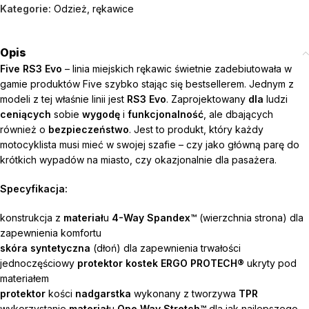
Kategorie:
Odzież
,
rękawice
Opis
Five RS3 Evo
– linia miejskich rękawic świetnie zadebiutowała w
gamie produktów Five szybko stając się bestsellerem. Jednym z
modeli z tej właśnie linii jest
RS3 Evo
. Zaprojektowany
dla
ludzi
ceniących
sobie
wygodę
i
funkcjonalność
, ale dbających
również o
bezpieczeństwo
. Jest to produkt, który każdy
motocyklista musi mieć w swojej szafie – czy jako główną parę do
krótkich wypadów na miasto, czy okazjonalnie dla pasażera.
Specyfikacja:
konstrukcja z
materiał
u
4-Way Spandex™
(wierzchnia strona) dla
zapewnienia komfortu
skóra syntetyczna
(dłoń) dla zapewnienia trwałości
jednoczęściowy
protektor kostek ERGO PROTECH®
ukryty pod
materiałem
protektor
kości
nadgarstka
wykonany z tworzywa
TPR
wykorzystanie
materiał
u
One Way Stretch™
dla jak najlepszego