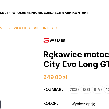
SKLEP
POPULARNE
PROMOCJE
NASZE MARKI
KONTAKT
E FIVE WFX CITY EVO LONG GTX
Rękawice motoc
City Evo Long G
649,00
zł
ROZMIAR
7(XS)
8(S)
9(M)
1
KOLOR