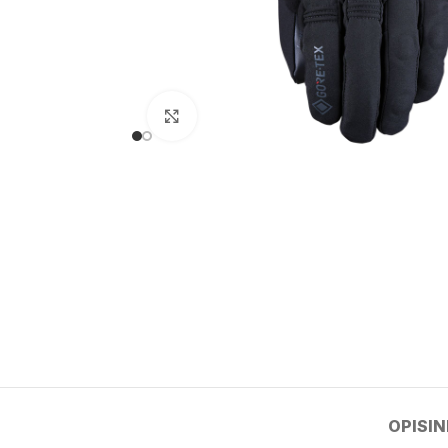
kliknij aby powiększyć
OPIS
I