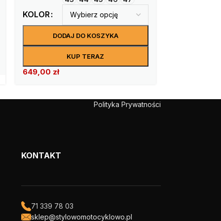
KOLOR
KOLOR
DODAJ DO KOSZYKA
DODA
KUP TERAZ
649,00
zł
849,00
zł
Polityka Prywatności
KONTAKT
71 339 78 03
sklep@stylowomotocyklowo.pl