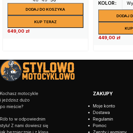
KOLOR
DODAJ DO KOSZYKA
DODAJ 
KUP TERAZ
KUP
649,00
zł
449,00
zł
ZAKUPY
Kochasz motocykle
i jeździsz dużo
Moje konto
po mieście?
Dostawa
Rób to w odpowiednim
Regulamin
stylu! Z nami dowiesz się
Pomoc
jak bezpiecznie i z klasą
Zwroty i wymiany