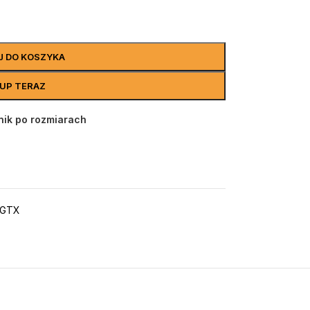
J DO KOSZYKA
UP TERAZ
ik po rozmiarach
 GTX