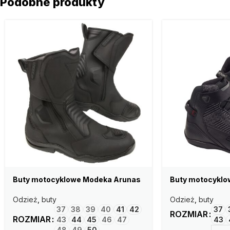
Podobne produkty
Buty motocyklowe Modeka Arunas
Buty motocyklo
Odzież
,
buty
Odzież
,
buty
37
38
39
40
41
42
37
ROZMIAR
ROZMIAR
43
44
45
46
47
43
48
49
50