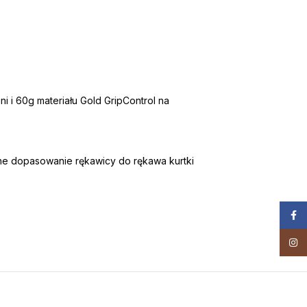
i i 60g materiału Gold GripControl na
ne dopasowanie rękawicy do rękawa kurtki
Face
Insta