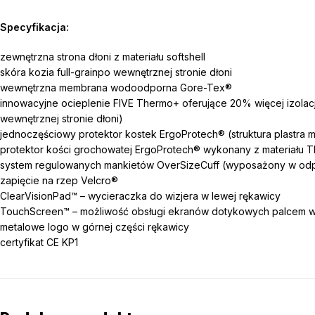
Specyfikacja:
zewnętrzna strona dłoni z materiału softshell
skóra kozia full-grainpo wewnętrznej stronie dłoni
wewnętrzna membrana wodoodporna Gore-Tex®
innowacyjne ocieplenie FIVE Thermo+ oferujące 20% więcej izolacji 
wewnętrznej stronie dłoni)
jednoczęściowy protektor kostek ErgoProtech® (struktura plastra 
protektor kości grochowatej ErgoProtech® wykonany z materiału TPR
system regulowanych mankietów OverSizeCuff (wyposażony w odpo
zapięcie na rzep Velcro®
ClearVisionPad™ – wycieraczka do wizjera w lewej rękawicy
TouchScreen™ – możliwość obsługi ekranów dotykowych palcem w
metalowe logo w górnej części rękawicy
certyfikat CE KP1