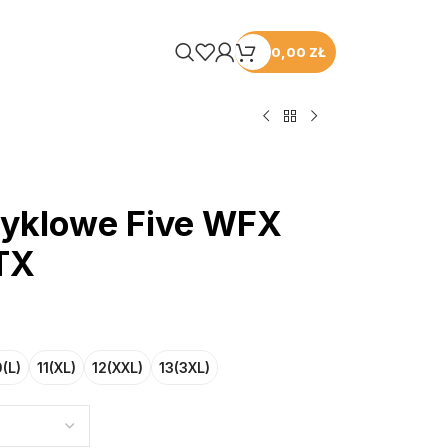
0,00
ZŁ
yklowe Five WFX
TX
0(L)
11(XL)
12(XXL)
13(3XL)