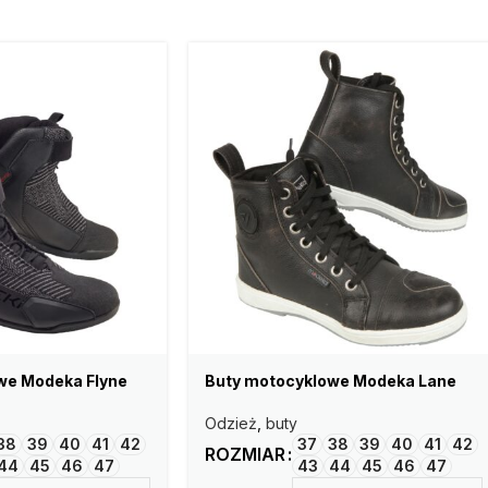
we Modeka Flyne
Buty motocyklowe Modeka Lane
Odzież
,
buty
38
39
40
41
42
37
38
39
40
41
42
ROZMIAR
44
45
46
47
43
44
45
46
47