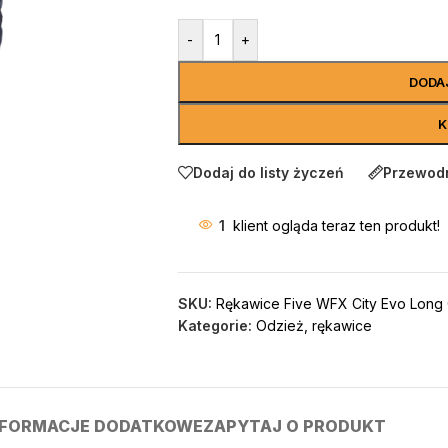
-
+
DODA
K
Dodaj do listy życzeń
Przewodn
1
klient ogląda teraz ten produkt!
SKU:
Rękawice Five WFX City Evo Long
Kategorie:
Odzież
,
rękawice
NFORMACJE DODATKOWE
ZAPYTAJ O PRODUKT