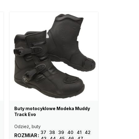
Buty motocyklowe Modeka Muddy
Buty motocy
Track Evo
Sympa
Odzież
,
buty
Odzież
,
buty
37
38
39
40
41
42
3
ROZMIAR
ROZMIAR
43
44
45
46
47
4