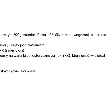
(w tym 200g materiału PrimaLoft® Silver na zewnętrznej stronie dłon
miodu) ukryty pod materiałem
 (slider dłoni)
rny na warunki atmosferyczne zamek YKK), który umożliwia ideal
skazującym i kciukiem