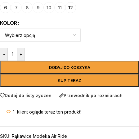
6
7
8
9
10
11
12
KOLOR
-
+
DODAJ DO KOSZYKA
KUP TERAZ
Dodaj do listy życzeń
Przewodnik po rozmiarach
1
klient ogląda teraz ten produkt!
SKU:
Rękawice Modeka Air Ride