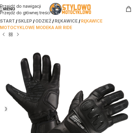
Przejdź do nawigacji
MENU
Przejdź do głównej treści
START
/
SKLEP
/
ODZIEŻ
/
RĘKAWICE
/
RĘKAWICE
MOTOCYKLOWE MODEKA AIR RIDE