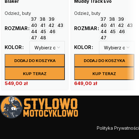
Blaker
Muddy Track Evo
Odzież
,
buty
Odzież
,
buty
37
38
39
37
38
39
40
41
42
43
40
41
42
43
ROZMIAR
ROZMIAR
44
45
46
44
45
46
47
48
47
KOLOR
KOLOR
DODAJ DO KOSZYKA
DODAJ DO KOSZYKA
KUP TERAZ
KUP TERAZ
549,00
zł
649,00
zł
Polityka Prywatności