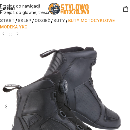
Przejdź do nawigacji
MENU
Przejdź do głównej treści
START
/
SKLEP
/
ODZIEŻ
/
BUTY
/
BUTY MOTOCYKLOWE
MODEKA YKO