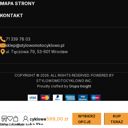
MAPA STRONY
KONTAKT
71 339 78 03
sklep@stylowomotocyklowo.pl
ul. Tęczowa 79, 53-601 Wrocław
COPYRIGHT © 2026. ALL RIGHTS RESERVED. POWERED BY
STYLOWOMOTOCYKLOWO INC.
Proudly crafted by
Grupa Insight
Buty
WYBIERZ
KUP
599,00
zł
motocyklowe
OPCJE
TERAZ
Modeka Yko
Sklep
Lista życzeń
Koszyk
Moje konto