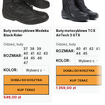
Buty motocyklowe Modeka
Buty motocyklowe TCX
Black Rider
AirTech 3 GTX
Odzież
,
buty
Odzież
,
buty
37
38
39
40
41
42
43
ROZMIAR
40
41
42
43
44
45
ROZMIAR
44
45
46
KOLOR
47
KOLOR
DODAJ DO KOSZYKA
DODAJ DO KOSZYKA
KUP TERAZ
1 359,00
zł
KUP TERAZ
549,00
zł