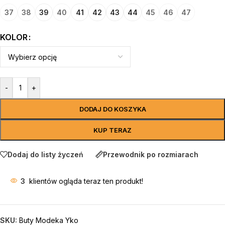
37
38
39
40
41
42
43
44
45
46
47
KOLOR
-
+
DODAJ DO KOSZYKA
KUP TERAZ
Dodaj do listy życzeń
Przewodnik po rozmiarach
3
klientów ogląda teraz ten produkt!
SKU:
Buty Modeka Yko