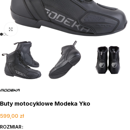
kliknij aby powiększyć
Buty motocyklowe Modeka Yko
599,00
zł
ROZMIAR