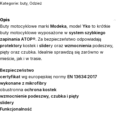
Kategorie:
buty
,
Odzież
Opis
Buty motocyklowe marki
Modeka
, model
Yko
to k
rótkie
buty motocyklowe wyposażone w
system szybkiego
zapinania ATOP®
. Za bezpieczeństwo odpowiadają
protektory
kostek i
slider
y oraz
wzmocnienia
podeszwy,
pięty oraz czubka. Idealnie sprawdzą się zarówno w
mieście, jak i w trasie.
Bezpieczeństwo
certyfikat
wg europejskiej normy
EN 13634:2017
wykonane z mikrofibry
obustronna
ochrona kostek
wzmocnienie podeszwy, czubka i pięty
slidery
Funkcjonalność