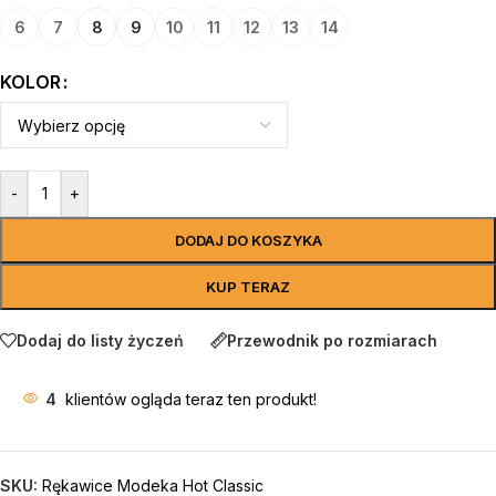
6
7
8
9
10
11
12
13
14
KOLOR
-
+
DODAJ DO KOSZYKA
KUP TERAZ
Dodaj do listy życzeń
Przewodnik po rozmiarach
4
klientów ogląda teraz ten produkt!
SKU:
Rękawice Modeka Hot Classic