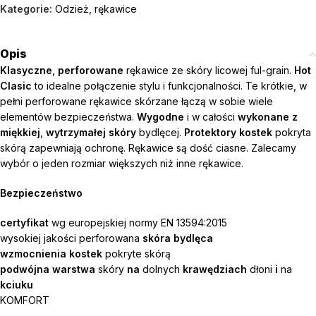
Kategorie:
Odzież
,
rękawice
Opis
Klasyczne
,
perforowane
rękawice ze skóry licowej ful-grain.
Hot
Clasic
to idealne połączenie stylu i funkcjonalności. Te krótkie, w
pełni perforowane rękawice skórzane łączą w sobie wiele
elementów bezpieczeństwa.
Wygodne
i w całości
wykonane z
miękkiej
,
wytrzymałej
skóry
bydlęcej.
Protektory kostek
pokryta
skórą zapewniają ochronę. Rękawice są dość ciasne. Zalecamy
wybór o jeden rozmiar większych niż inne rękawice.
Bezpieczeństwo
certyfikat
wg europejskiej normy EN 13594:2015
wysokiej jakości perforowana
skóra bydlęca
wzmocnienia kostek
pokryte skórą
podwójna warstwa
skóry
na
dolnych
krawędziach
dłoni
i
na
kciuku
KOMFORT