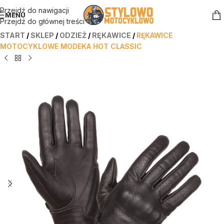
Przejdź do nawigacji
MENU
Przejdź do głównej treści
START
/
SKLEP
/
ODZIEŻ
/
RĘKAWICE
/
RĘKAWICE
MOTOCYKLOWE MODEKA HOT CLASSIC