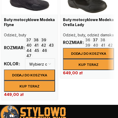
Buty motocyklowe Modeka
Buty motocyklowe Modeka
Flyne
Orella Lady
Odzież
,
buty
Odzież
,
buty
,
odzież damska
37
38
39
36
37
38
ROZMIAR
40
41
42
43
39
40
41
42
ROZMIAR
44
45
46
DODAJ DO KOSZYKA
47
KOLOR
KUP TERAZ
649,00
zł
DODAJ DO KOSZYKA
KUP TERAZ
449,00
zł