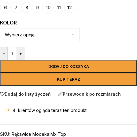
6
7
8
9
10
11
12
KOLOR
-
+
DODAJ DO KOSZYKA
KUP TERAZ
Dodaj do listy życzeń
Przewodnik po rozmiarach
4
klientów ogląda teraz ten produkt!
SKU:
Rękawice Modeka Mx Top