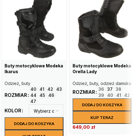
Buty motocyklowe Modeka
Buty motocyklowe Modeka
Ikarus
Orella Lady
Odzież
,
buty
Odzież
,
buty
,
odzież damska
40
41
42
43
36
37
38
ROZMIAR
ROZMIAR
44
45
46
39
40
41
42
47
DODAJ DO KOSZYKA
KOLOR
KUP TERAZ
DODAJ DO KOSZYKA
649,00
zł