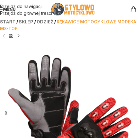
Przejdź do nawigacji
MENU
Przejdź do głównej treści
START
/
SKLEP
/
ODZIEŻ
/
RĘKAWICE MOTOCYKLOWE MODEKA
MX-TOP